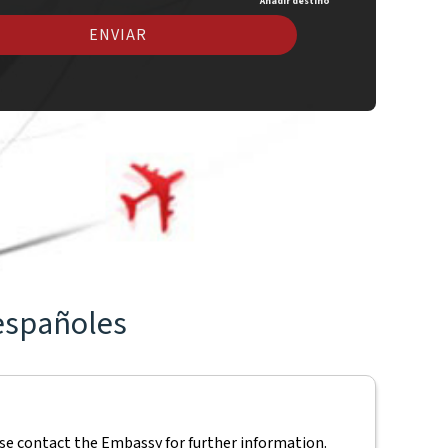
Añadir destino
ENVIAR
 españoles
ease contact the Embassy for further information.