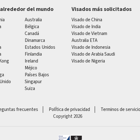
 alrededor del mundo
Visados más solicitados
nia
Australia
Visado de China
a
Bélgica
Visado de India
Canadá
Visado de Vietnam
Dinamarca
Australia ETA
a
Estados Unidos
Visado de Indonesia
a
Finlandia
Visado de Arabia Saudi
Kong
Ireland
Visado de Nigeria
Méjico
ga
Países Bajos
 Unido
Singapur
Suiza
eguntas frecuentes
PolÍtica de privacidad
Terminos de servici
Copyright 2026