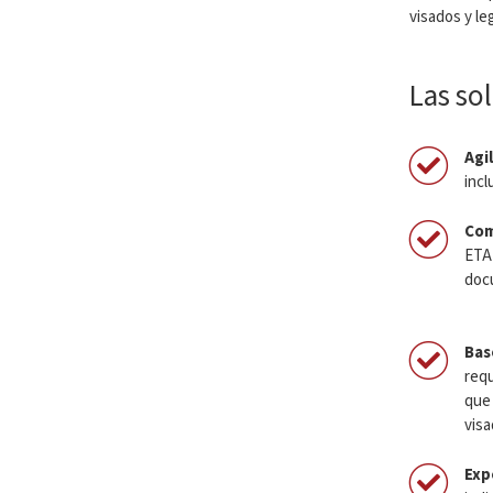
visados y le
Las so
Agi
incl
Com
ETA 
docu
Bas
requ
que 
visa
Exp