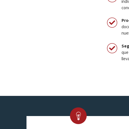
indi
cono
Pro
docu
nues
Seg
que 
llev