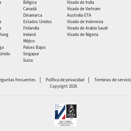
a
Bélgica
Visado de India
Canadá
Visado de Vietnam
Dinamarca
Australia ETA
a
Estados Unidos
Visado de Indonesia
a
Finlandia
Visado de Arabia Saudi
Kong
Ireland
Visado de Nigeria
Méjico
ga
Países Bajos
 Unido
Singapur
Suiza
eguntas frecuentes
PolÍtica de privacidad
Terminos de servici
Copyright 2026