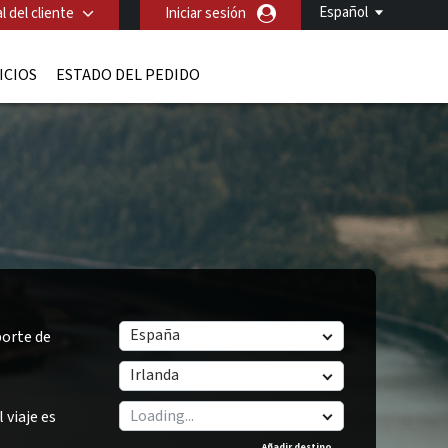
Español
l del cliente
Iniciar sesión
ICIOS
ESTADO DEL PEDIDO
España
orte de
Irlanda
 viaje es
Añadir destino