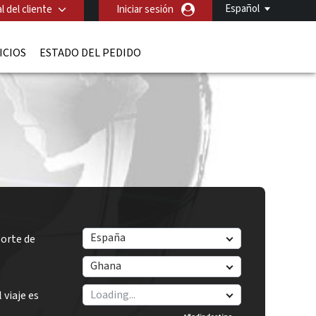
Español
l del cliente
Iniciar sesión
ICIOS
ESTADO DEL PEDIDO
España
orte de
Ghana
 viaje es