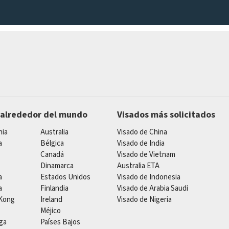
 alrededor del mundo
Visados más solicitados
nia
Australia
Visado de China
a
Bélgica
Visado de India
Canadá
Visado de Vietnam
Dinamarca
Australia ETA
a
Estados Unidos
Visado de Indonesia
a
Finlandia
Visado de Arabia Saudi
Kong
Ireland
Visado de Nigeria
Méjico
ga
Países Bajos