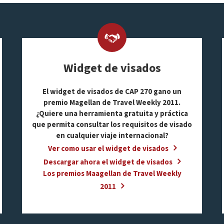
Widget de visados
El widget de visados de CAP 270 gano un
premio Magellan de Travel Weekly 2011.
¿Quiere una herramienta gratuita y práctica
que permita consultar los requisitos de visado
en cualquier viaje internacional?
Ver como usar el widget de visados
Descargar ahora el widget de visados
Los premios Maagellan de Travel Weekly
2011