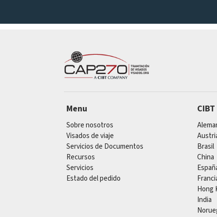
Menu
CIBT
Sobre nosotros
Alema
Visados de viaje
Austri
Servicios de Documentos
Brasil
Recursos
China
Servicios
Españ
Estado del pedido
Franci
Hong 
India
Norue